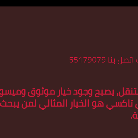
نا 55179079
تنقل، يصبح وجود خيار موثوق وميسور ال
ص
تاكسي
هو الخيار المثالي لمن يبحث
.