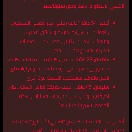
تاكسي الأسطورة، وهنا بعض تعليقاتهم:
أحمد، 34 عامًا:
“كانت رحلتي مع تاكسي الأسطورة
رائعة! كانت السيارة نظيفة والسائق محترف
ومهذب. أقدر كثيرًا أنني حصلت على توصيات
للطريق الأسرع لتجنب الزحام.”
فاطمة، 28 عامًا:
“تجربتي كانت مريحة للغاية. كانت
محجوزتي جاهزة في الوقت المحدد، ولم أواجه أي
تأخير. بالتأكيد سأستخدم الخدمة مرة أخرى!”
سليمان، 45 عامًا:
“أحببت طريقة تعامل السائق. كان
لطيفًا جدًا وأجب على جميع استفساراتي. هذه
الخدمة تتسم بالاحترافية.”
تُظهر هذه التقييمات كيف أن تاكسي الأسطورة استطاعت
تكوين سلسلة من التجارب الإيجابية التي تؤثر على