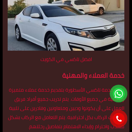
افضل تاكسي في الكويت
خدمة العملاء والمهنية
تلتزم خدمة تاكسي الأسطورة بتقديم خدمة عملاء متميزة
ومهنية في جميع الأوقات. يتم تدريب جميع أفراد فريق
العمل على أن يكونوا وديين ومتعاونين وقادرين على تلبية
احتياجات الركاب بكل احترافية. يتم التعامل مع الركاب بشكل
مهذب واحترام وإبداء الاهتمام بتفاصيل رحلتهم.