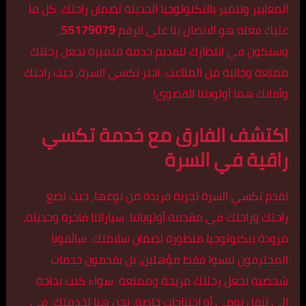
المعايير وتتميز بالتكنولوجيا الحديثة لضمان راحتك. كل ما
عليك فعله هو الاتصال بنا على الرقم
55179079
،
وسنكون في انتظارك لتقديم خدمة متميزة تجعل رحلتك
ممتعة وخالية من المتاعب. اختر تكسي السرة، حيث راحتك
وأمانك هما أولويتنا القصوى!
اكتشف الفارق مع خدمة تكسي
راقية في السرة
تقدم
تكسي السرة
تجربة فريدة من نوعها، حيث نضع
راحتك وراحتك في مقدمة أولوياتنا. سياراتنا فاخرة وحديثة،
مزودة بتكنولوجيا متطورة لضمان سلامتك. سائقونا
المحترفون ليسوا فقط مؤهلين، بل يقدمون خدمات
شخصية تجعل رحلتك مريحة وممتعة. سواء كنت بحاجة
إلى تنقل يومي أو احتياجات خاصة، نحن هنا لخدمتك. في