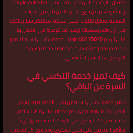
ممكن. بالإضافة إلى ذلك، تتميز سياراتنا بالنظافة والراحة،
وسائقونا هم من ذوي الخبرة الذين يلتزمون بقواعد
السلامة. بفضل تقنيات الحجز الحديثة، يمكنكم حجز رحلتكم
في أي وقت بسهولة ويسر. فلا تترددوا في الاتصال بنا
على الرقم
55179079
واختيار خدمة
تكسي السرة
للتمتع
برحلة مريحة وموثوقة، حيث جودة الخدمة وسرعة
التوصيل هما شعارنا الأساسي.
كيف تميز خدمة التكسي في
السرة عن الباقي؟
تتميز خدمة
تكسي السرة
عن باقي الخدماتة بمزيج من
الاحترافية والراحة. نحن نقدم خدماتنا على مدار الساعة،
مما يضمن لك الوصول في الوقت المناسب دون أي تأخير.
سائقونا مدربون على أعلى مستوى ويعرفون كل تفاصيل