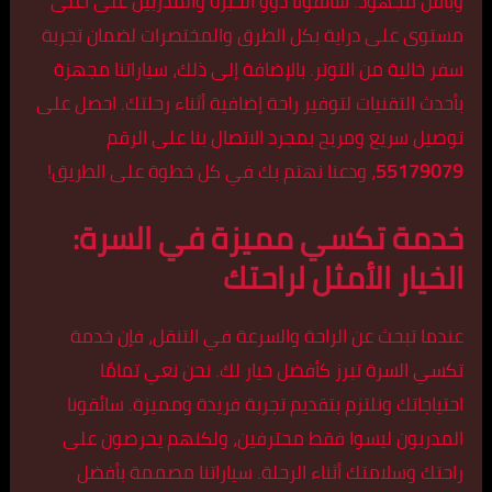
وبأقل مجهود. سائقونا ذوو الخبرة والمدربين على أعلى
مستوى على دراية بكل الطرق والمختصرات لضمان تجربة
سفر خالية من التوتر. بالإضافة إلى ذلك، سياراتنا مجهزة
بأحدث التقنيات لتوفير راحة إضافية أثناء رحلتك. احصل على
توصيل سريع ومريح بمجرد الاتصال بنا على الرقم
55179079
، ودعنا نهتم بك في كل خطوة على الطريق!
خدمة تكسي مميزة في السرة:
الخيار الأمثل لراحتك
عندما تبحث عن الراحة والسرعة في التنقل، فإن خدمة
تكسي السرة
تبرز كأفضل خيار لك. نحن نعي تمامًا
احتياجاتك ونلتزم بتقديم تجربة فريدة ومميزة. سائقونا
المدربون ليسوا فقط محترفين، ولكنهم يحرصون على
راحتك وسلامتك أثناء الرحلة. سياراتنا مصممة بأفضل