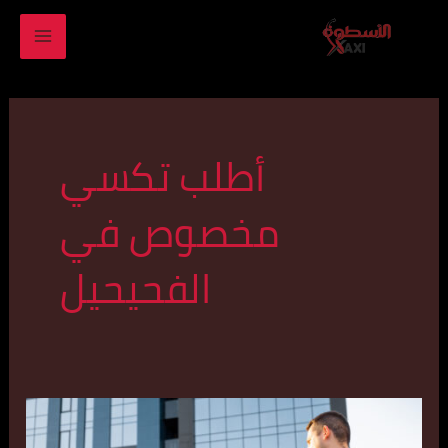
خطي
MAIN
لى
ENU
لمحتوى
أطلب تكسي
مخصوص في
الفحيحيل
تكس
خاص