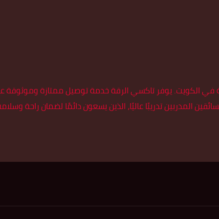
ي الكويت. يوفر تاكسي الرقة خدمة توصيل ممتازة وموثوقة على مدا
ئقين المدربين تدريبًا عاليًا، الذين يسعون دائمًا لضمان راحة وسل