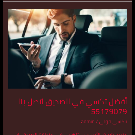
أفضل
تكسي
في
الصديق
اتصل
بنا
55179079
أفضل تكسي في الصديق اتصل بنا
55179079
تاكسي حولي
/
admin
عندما يتعلق الأمر بحجز تاكسي في منطقة الصديق، لا