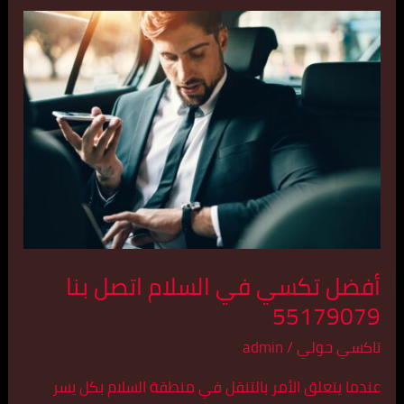
أفضل
تكسي
في
السلام
اتصل
بنا
55179079
أفضل تكسي في السلام اتصل بنا
55179079
تاكسي حولي
/
admin
عندما يتعلق الأمر بالتنقل في منطقة السلام بكل يسر