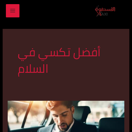
خطي
MAIN
لى
ENU
لمحتوى
أفضل تكسي في
السلام
أفضل
تكسي
في