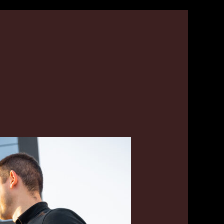
رقم
تاكسي
في
العبدلى
55179079