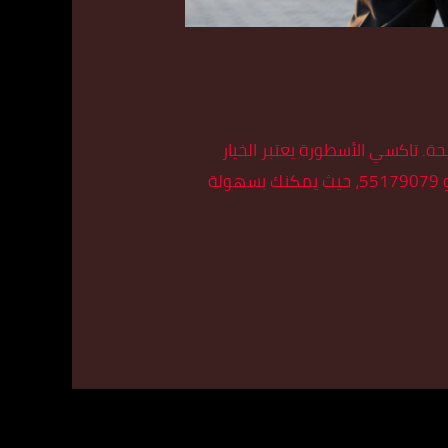
. تاكسي الأسطورة يعتبر الخيار
الأمثل لك، حيث يوفر لك تجربة تاكسي راقية ومميزة في العبدلي. رقم تاكسي الأسطورة في العبدلي هو 55179079، حيث يمكنك بسهولة