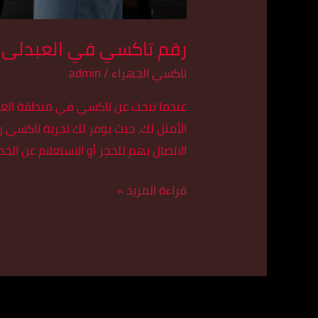
رقم تاكسي في العبدلى 55179079
تاكسي الجهراء
/
admin
عندما تبحث عن تاكسي في منطقة العبد
الاتصال بهم للحجز أو الاستعلام عن ال
قراءة المزيد »