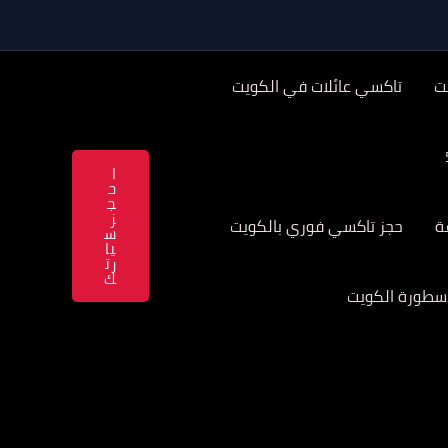
ت
تاكسي عائلات في الكويت
ا
ح
ج
ز
حجز تاكسي فوري بالكويت
س
يا
رت
ك
سطورة الكويت