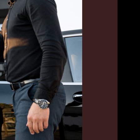
بنا
55179079