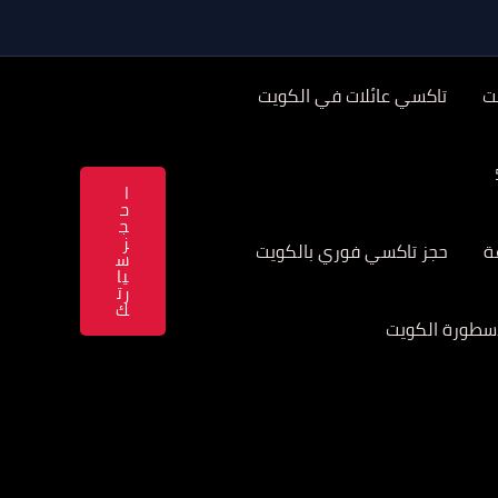
ت
تاكسي عائلات في الكويت
ا
ح
ج
ز
حجز تاكسي فوري بالكويت
س
يا
رت
ك
سطورة الكويت