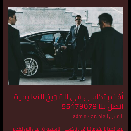
أفخم
تكاسي
في
الشويخ
التعليمية
اتصل
بنا
55179079
أفخم تكاسي في الشويخ التعليمية
اتصل بنا 55179079
تاكسي العاصمة
/
admin
بعد تميزنا بخدماتنا في تاكسي الأسطورة، نحن الآن نقدم