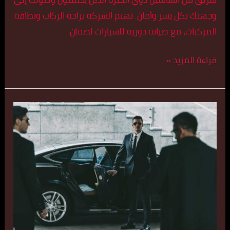
وجهتك بكل يسر وأمان. تهتم الشركة براحة الركاب ونظافة
المركبات، مع صيانة دورية للسيارات لضمان
قراءة المزيد »
تكسي
سريع
في
الصالحية
اتصل
بنا
55179079