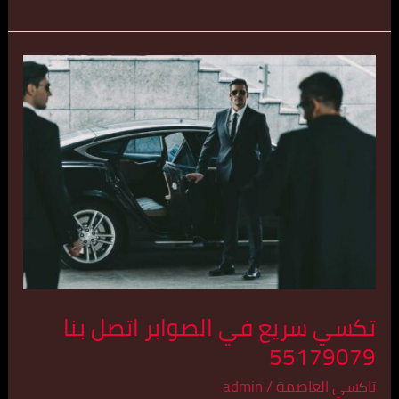
تكسي
سريع
في
الصوابر
اتصل
بنا
55179079
تكسي سريع في الصوابر اتصل بنا
55179079
تاكسي العاصمة
/
admin