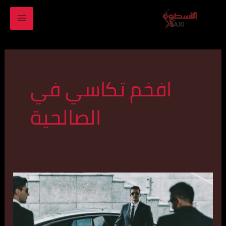
خطي
MAIN
لى
ENU
لمحتوى
افخم تكاسي في
الصالحية
تكسي
سريع
في