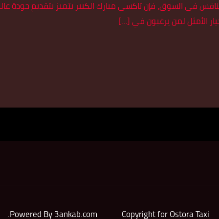
نافس في السوق، فإن تاكسي مبارك الكبير يتميز بتقديم جودة عالي
يار الأمثل لمن يرغبون في […]
.
Powered By
3ankab.com
Copyright for Ostora Taxi