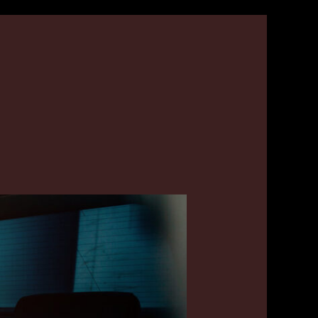
تاكسي
في
مشرف