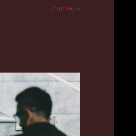
قراءة المزيد »
أسرع
تكس
في
حولي
اتصل
بنا
55179079