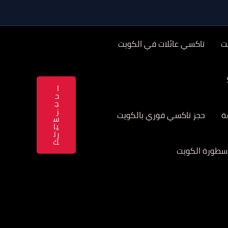
ت
تاكسي عائلات في الكويت
ا
ح
ج
ز
حجز تاكسي فوري بالكويت
س
يا
رت
ك
سطورة الكويت