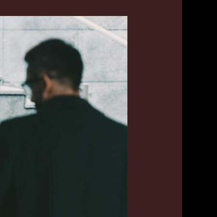
افخم
تكاسي
في
حولي
اتصل
بنا
55179079