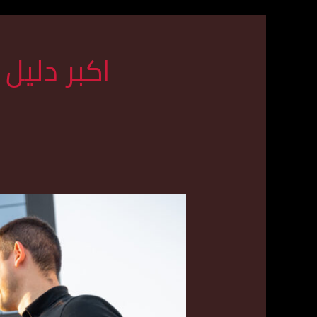
اكبر دليل
اسرع
تكس
في
حولي
اتصل
بنا