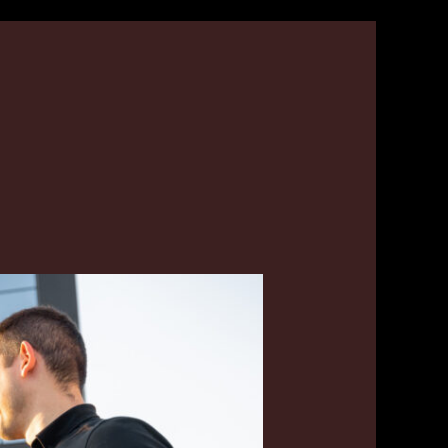
تكسي
السرة