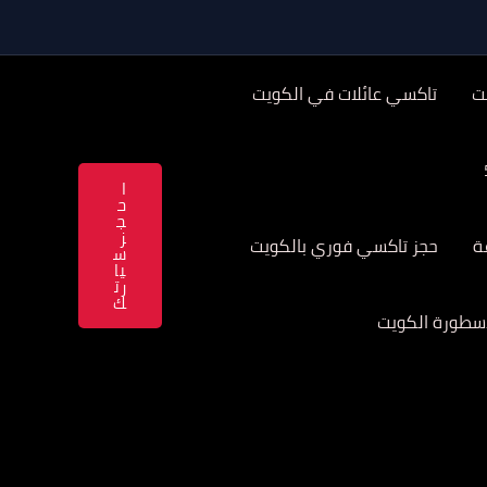
ت
تاكسي عائلات في الكويت
ا
ح
ج
ز
حجز تاكسي فوري بالكويت
س
يا
رت
ك
سطورة الكويت