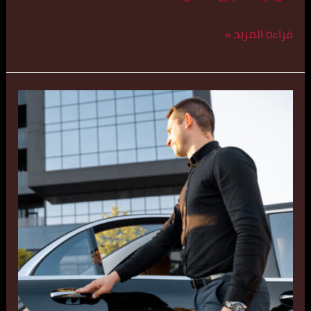
قراءة المزيد »
رقم
تاكسي
الفحيحيل
اتصل
بنا
55179079