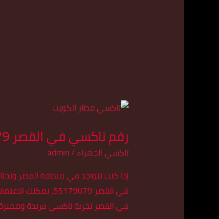
رقم
تاكسي
رقم تاكسي في القصر 55179079
في
القصر
تاكسي الجهراء
/
admin
55179079
إذا كنت تتواجد في منطقة القصر وتحت
في القصر 55179079،
في القصر تجربة تاكسي فريدة ومميزة، 