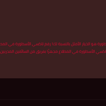
كسي الأسطورة في المطلاع مجهزًا بفريق من السائقين المدربين تدري