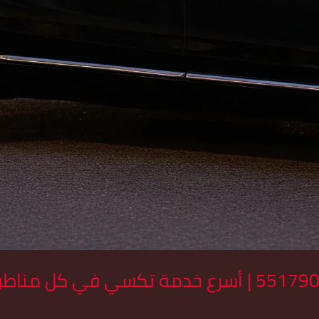
امرني توصيل الكويت 55179079 | أسرع خدمة تكسي 