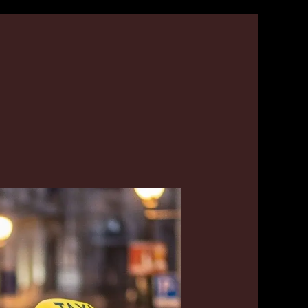
امرني
توصيل
الكويت
55179079
|
أسرع