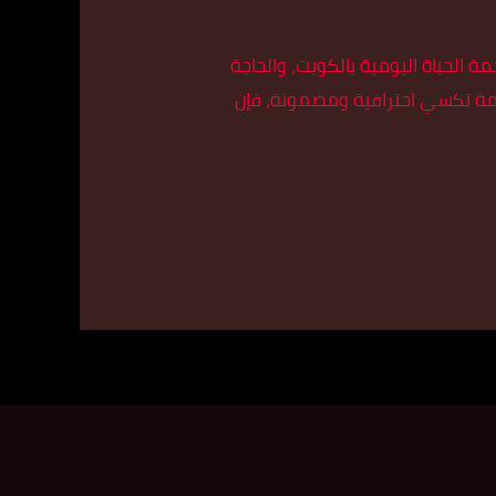
ات في زحمة الحياة اليومية بالكويت، والحاجة
خدمة تكسي احترافية ومضمونة، فإن