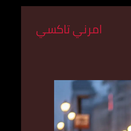
امرني تاكسي