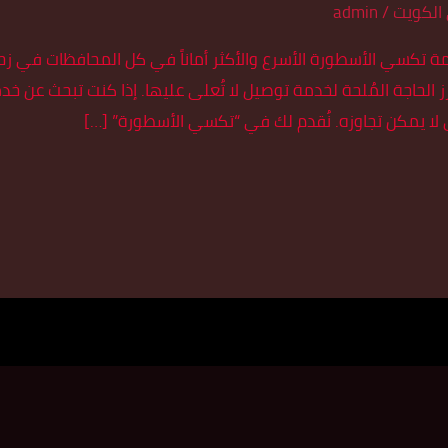
الكويت
/
admin
توصيل الكويت 55179079 | خدمة تكسي الأسطورة الأسرع والأكثر أماناً في كل المحافظ
ز الحاجة المُلحة لخدمة توصيل لا تُعلى عليها. إذا كنت تبحث عن 
لا يمكن تجاوزه. نُقدم لك في “تكسي الأسطورة” […]