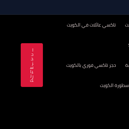
ت
تاكسي عائلات في الكويت
ا
ح
ج
ز
حجز تاكسي فوري بالكويت
س
يا
رت
ك
سطورة الكويت