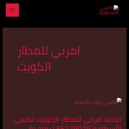
خطي
MAIN
لى
ENU
لمحتوى
امرني للمطار
الكويت
خدمة
امرني
خدمة امرني للمطار الكويت: تكسي
للمطار
الأسطورة 55179079 | رفاهية
الكويت: