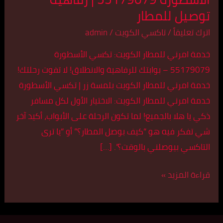
توصيل للمطار
تكسي
الأسطورة
اترك تعليقاً
/
تاكسي الكويت
/
admin
55179079
خدمة امرني للمطار الكويت: تكسي الأسطورة
|
55179079 – بوابتك للرفاهية والانطلاق! لا تفوت رحلتك!
رفاهية
خدمة امرني للمطار الكويت بلمسة زر | تكسي الأسطورة
توصيل
خدمة امرني للمطار الكويت: الاختيار الأول لكل مسافر
للمطار
ذكي يا هلا بالجميع! لما تكون الرحلة على الأبواب، أكيد آخر
شي تفكر فيه هو “كيف بوصل المطار؟” أو “يا ترى
التاكسي بيوصلني بالوقت؟”. […]
قراءة المزيد »