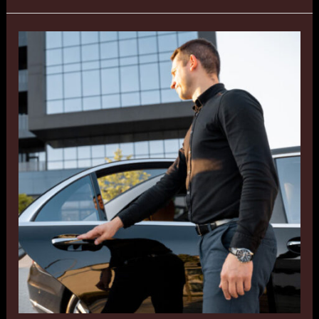
تاكسي
الاحمدي
بالكويت
اتصل
بنا
55179079