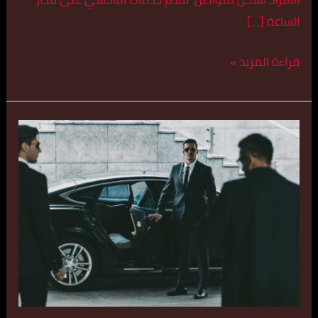
الساعة […]
قراءة المزيد »
افخم
تاكسي
في
الأحمدي
اتصل
بنا
55179079