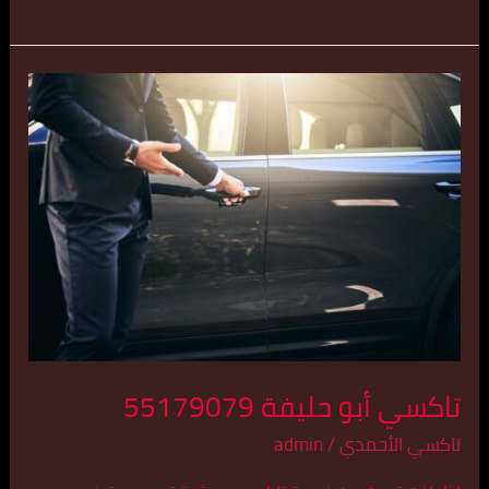
تاكسي
أبو
حليفة
55179079
تاكسي أبو حليفة 55179079
تاكسي الأحمدي
/
admin