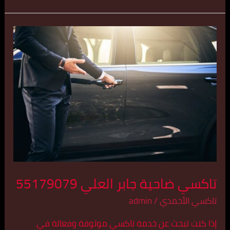
تاكسي
ضاحية
جابر
العلي
55179079
تاكسي ضاحية جابر العلي 55179079
تاكسي الأحمدي
/
admin
إذا كنت تبحث عن خدمة تاكسي موثوقة وفعالة في