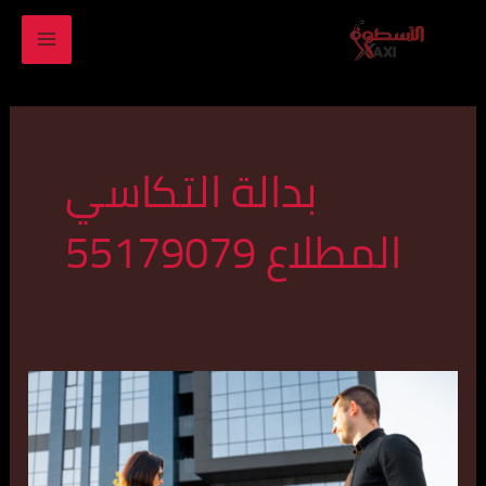
خطي
MAIN
لى
ENU
لمحتوى
بدالة التكاسي
المطلاع 55179079
رقم
تاكسي
في