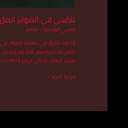
تاكسي في الصوابر اتصل بنا 9079
تاكسي العاصمة
/
admin
إذا كنت تتجول في منطقة الصوابر في 
نضمن لك تجربة سفر آمنة ومريحة من وإلى
بمجرد اتصالك بنا على الرقم 55179079، ستحصل على وسيلة مواصلات […]
قراءة المزيد »