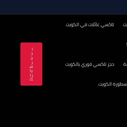
ت
تاكسي عائلات في الكويت
ا
ح
ج
ز
حجز تاكسي فوري بالكويت
س
يا
رت
ك
سطورة الكويت