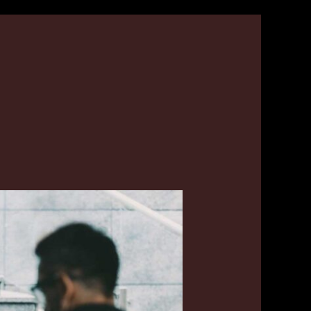
تاكسي
في
الصوابر
اتصل
بنا
55179079