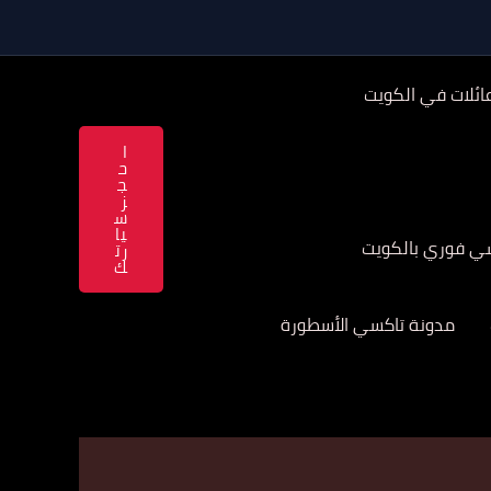
ائلات في الكويت
ا
ح
ج
ز
س
يا
سي فوري بالكويت
رت
ك
مدونة تاكسي الأسطورة