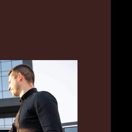
رقم
تاكسي
أبو
حليفة
اتصل
بنا
55179079