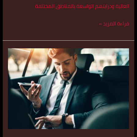
العالية ودرايتهم الواسعة بالمناطق المختلفة
قراءة المزيد »
تكسي
مريح
في
الحرير
اتصل
بنا
55179079