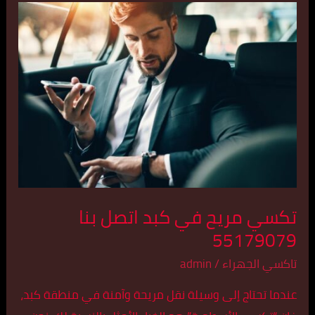
تكسي
مريح
في
كبد
اتصل
بنا
55179079
تكسي مريح في كبد اتصل بنا
55179079
تاكسي الجهراء
/
admin
عندما تحتاج إلى وسيلة نقل مريحة وآمنة في منطقة كبد،