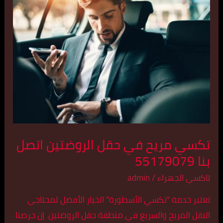
مريح
في
حقل
الروضتين
اتصل
بنا
55179079
تكسي مريح في حقل الروضتين اتصل
بنا 55179079
تاكسي الجهراء
/
admin
تعتبر خدمة “تكسي الأسطورة” الخيار الأفضل لمحتاجي
النقل المريح والسريع في منطقة حقل الروضتين. إن حرصنا