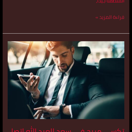
المنطقة جيدًا،
قراءة المزيد »
تكسي
مريح
في
سعد
العبد
الله
اتصل
بنا
55179079
تكسي مريح في سعد العبد الله اتصل