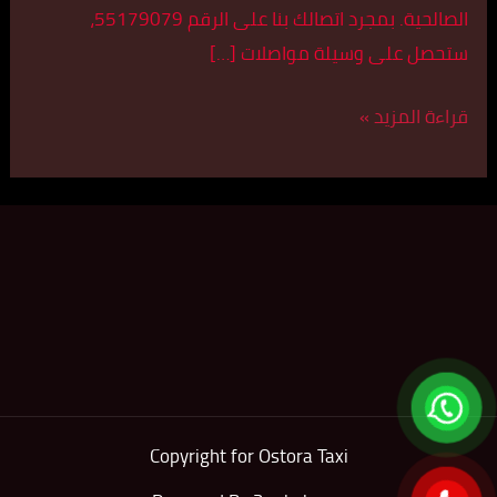
الصالحية. بمجرد اتصالك بنا على الرقم 55179079،
ستحصل على وسيلة مواصلات […]
قراءة المزيد »
Copyright for Ostora Taxi