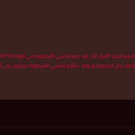
ياجاتك بكل احترافية وجودة. سائقو تاكسي الأسطورة مدربون عل