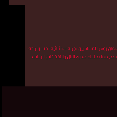
 يوفر للمسافرين تجربة استثنائية تمتاز بالراحة
 مما يمنحك هدوء البال والثقة خلال الرحلات.