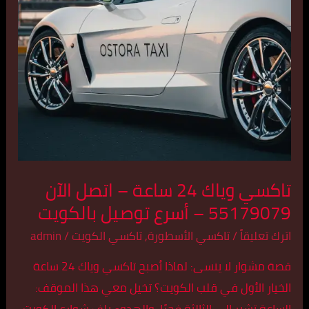
اتصل
الآن
55179079
–
أسرع
توصيل
بالكويت
تاكسي وياك 24 ساعة – اتصل الآن
55179079 – أسرع توصيل بالكويت
اترك تعليقاً
/
تاكسي الأسطورة
,
تاكسي الكويت
/
admin
قصة مشوار لا ينسى: لماذا أصبح تاكسي وياك 24 ساعة
الخيار الأول في قلب الكويت؟ تخيل معي هذا الموقف:
الساعة تشير إلى الثالثة فجرًا، والهدوء يلف شوارع الكويت،