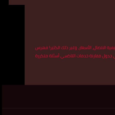
ة الاتصال، الأسعار، وغير ذلك الكثير! فهرس
ي جدول مقارنة خدمات التاكسي أسئلة متكررة