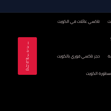
ت
تاكسي عائلات في الكويت
ا
ح
ج
ز
حجز تاكسي فوري بالكويت
س
يا
رت
ك
سطورة الكويت