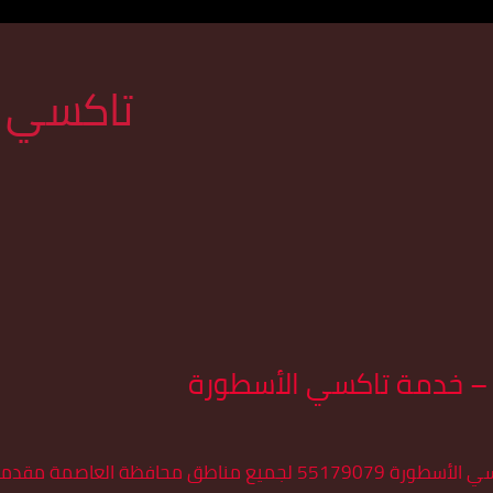
تاكسي ا
– خدمة تاكسي الأسطورة
🚕 رقم تكسي في العاصمة خدمة تاكسي الأسطورة 55179079 لجميع م