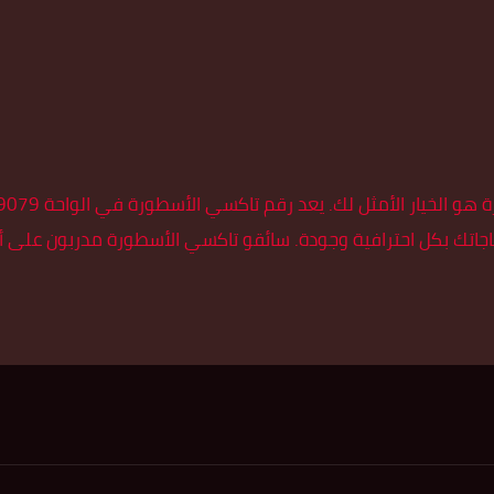
ياجاتك بكل احترافية وجودة. سائقو تاكسي الأسطورة مدربون عل