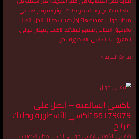
تجربة تنقل استثنائية في قلب الكويت؟ هل سئمت من
وزمان
عناء البحث عن وسيلة مواصلات موثوقة وسريعة في
مع
ميدان حولي ومحيطها؟ إذاً، دعنا نقدم لك الحل الأمثل
تاكسي
والرفيق المثالي لجميع تنقلاتك: تاكسي ميدان حولي،
الأسطورة
المعروف بـ تاكسي الأسطورة. نحن
قراءة المزيد »
تاكسي
السالمية
تاكسي السالمية – اتصل على
–
55179079 تاكسي الأسطورة وخليك
اتصل
مرتاح
على
55179079
تاكسي الكويت
,
تاكسي حولي
,
تاكسي مطار الكويت
/