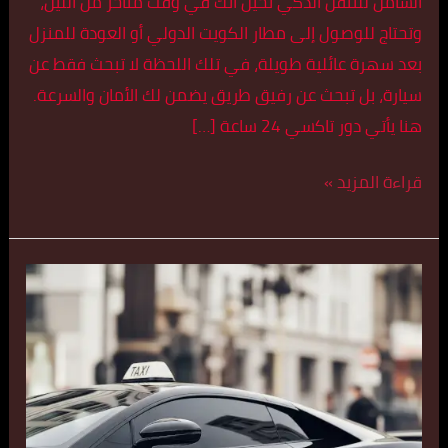
الشامل للتنقل الذكي تخيل أنك في وقت متأخر من الليل،
وتحتاج للوصول إلى مطار الكويت الدولي أو العودة للمنزل
بعد سهرة عائلية طويلة، في تلك اللحظة لا تبحث فقط عن
سيارة، بل تبحث عن رفيق طريق يضمن لك الأمان والسرعة.
هنا يأتي دور تاكسي 24 ساعة […]
قراءة المزيد »
تاكسي
تحت
الطلب
الكويت
55179079
|