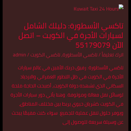
تاكسي
الأسطورة:
تاكسي الأسطورة: دليلك الشامل
دليلك
لسيارات الأجرة في الكويت – اتصل
الشامل
الآن 55179079
لسيارات
الأجرة
اترك تعليقاً
/
تاكسي الأسطورة
,
تاكسي الكويت
/
admin
في
تاكسي الأسطورة: رفيق دربك الأمين في عالم سيارات
الكويت
الأجرة في الكويت في ظل التطور العمراني والازدياد
–
السكاني الذي تشهده دولة الكويت، أصبحت الحاجة ملحة
اتصل
لوسائل نقل فعالة وموثوقة. وهنا يأتي دور سيارات الأجرة
الآن
في الكويت كشريان حيوي يربط بين مختلف المناطق،
55179079
ويوفر حلول تنقل عملية للجميع. سواء كنت مقيمًا يبحث
عن وسيلة سريعة للوصول إلى