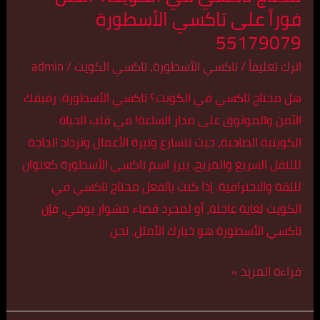
فوراً على تاكسي الأسطورة
الكويت؟
55179079
اتصل
فوراً
اترك تعليقاً
/
تاكسي الأسطورة
,
تاكسي الكويت
/
admin
على
هل محتاج تاكسي في الكويت؟ تاكسي الأسطورة: رفيقك
تاكسي
الآمن والموثوق على مدار الساعة! في قلب الحياة
الأسطورة
الكويتية الصاخبة، حيث تتسارع وتيرة الأعمال وتزداد الحاجة
55179079
للتنقل السريع والمريح، يبرز اسم تاكسي الأسطورة كعنوان
للثقة والاحترافية. إذا كنت بالفعل محتاج تاكسي في
الكويت لغاية عاجلة، أو لمجرد قضاء مشوار يومي، فإن
تاكسي الأسطورة هو خيارك الأمثل. نحن
قراءة المزيد »