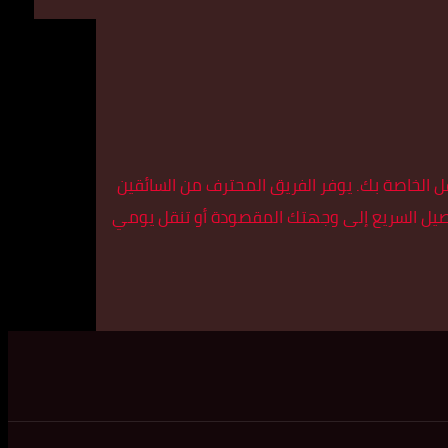
قل الخاصة بك. يوفر الفريق المحترف من السائقين
وصيل السريع إلى وجهتك المقصودة أو تنقل يومي