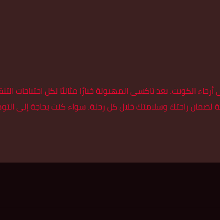
ء الكويت. يعد تاكسي المهبولة خيارًا مثاليًا لكل احتياجات التن
ة لضمان راحتك وسلامتك خلال كل رحلة. سواء كنت بحاجة إلى الت