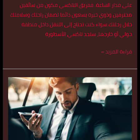
على مدار الساعة. ففريق التاكسي مكون من سائقين
محترفين وذوي خبرة يسعون دائما لضمان راحتك وسلامتك
خلال رحلتك.سواء كنت تحتاج إلى التنقل داخل منطقة
حولي أو خارجها، ستجد تاكسي الأسطورة
قراءة المزيد »
تكسي
كبير
في
حطين
اتصل
بنا
55179079