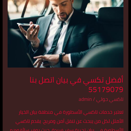
تكسي
في
بيان
اتصل
بنا
55179079
أفضل تكسي في بيان اتصل بنا
55179079
تاكسي حولي
/
admin
تعتبر خدمات تاكسي الأسطورة في منطقة بيان الخيار
الأمثل لكل من يبحث عن تنقل آمن ومريح. يقدم تاكسي
الأسطورة في بيان تجربة سفر فريدة، حيث يوفر سائقوهم