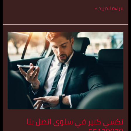
قراءة المزيد »
تكسي
كبير
في
سلوى
اتصل
بنا
55179079
تكسي كبير في سلوى اتصل بنا