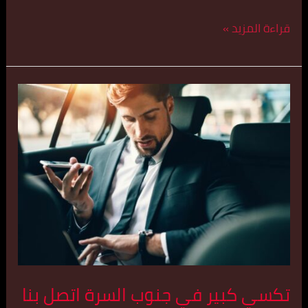
قراءة المزيد »
تكسي
كبير
في
جنوب
السرة
اتصل
بنا
55179079
تكسي كبير في جنوب السرة اتصل بنا