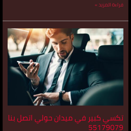
قراءة المزيد »
تكسي
كبير
في
ميدان
حولي
اتصل
بنا
55179079
تكسي كبير في ميدان حولي اتصل بنا
55179079