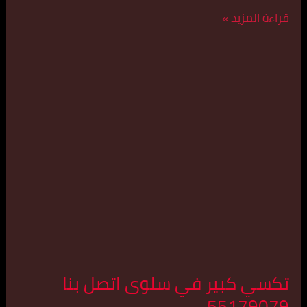
قراءة المزيد »
تكسي
كبير
في
سلوى
اتصل
بنا
55179079
تكسي كبير في سلوى اتصل بنا
55179079