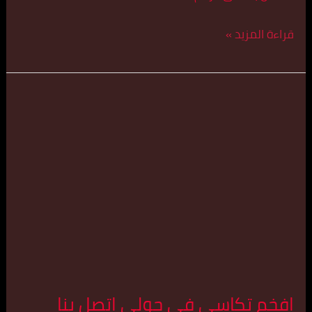
قراءة المزيد »
افخم
تكاسي
في
حولي
اتصل
بنا
55179079
افخم تكاسي في حولي اتصل بنا