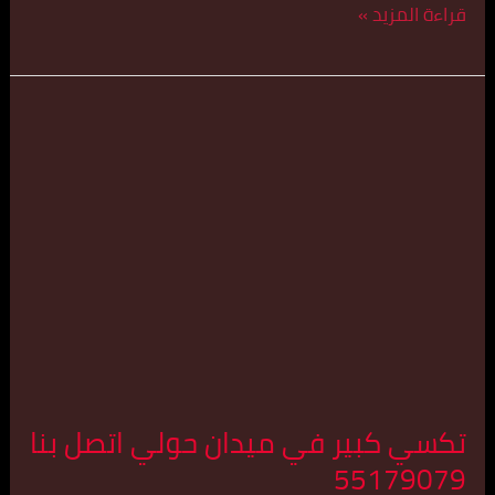
قراءة المزيد »
تكسي
كبير
في
ميدان
حولي
اتصل
بنا
55179079
تكسي كبير في ميدان حولي اتصل بنا
55179079