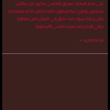
على مدار الساعة. ففريق التاكسي مكون من سائقين
محترفين وذوي خبرة يسعون دائما لضمان راحتك وسلامتك
خلال رحلتك.سواء كنت تحتاج إلى التنقل داخل منطقة
حولي أو خارجها، ستجد تاكسي الأسطورة
قراءة المزيد »
تكسي
كبير
في
حطين
اتصل
بنا
55179079