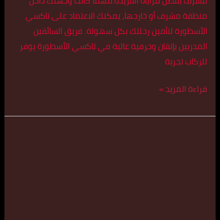
مشرف بفضل مزاياه الفريدة.مهما كانت وجهتك داخل
منطقة مشرف أو خارجها، يمكنك الاعتماد على تاكسي
الأسطورة لتأمين رحلتك بكل سهولة. فريق السائقين
المدربين بإتقان وحرفية عالية في تاكسي الأسطورة يوفر
للركاب تجربة
قراءة المزيد »
تكسي
كبير
في
مبارك
العبد
الله