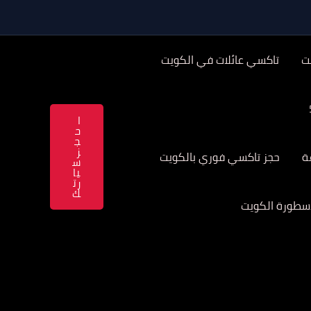
ت
تاكسي عائلات في الكويت
ا
ح
ج
ز
حجز تاكسي فوري بالكويت
س
يا
رت
ك
سطورة الكويت