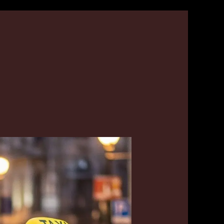
امرني
توصيل
الكويت
55179079
|
أسرع