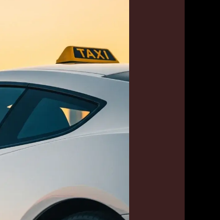
24
ساعة:
تاكسي
الأسطورة
–
أسرع
خدمة
تاكسي
في
كل
مناطق
الكويت