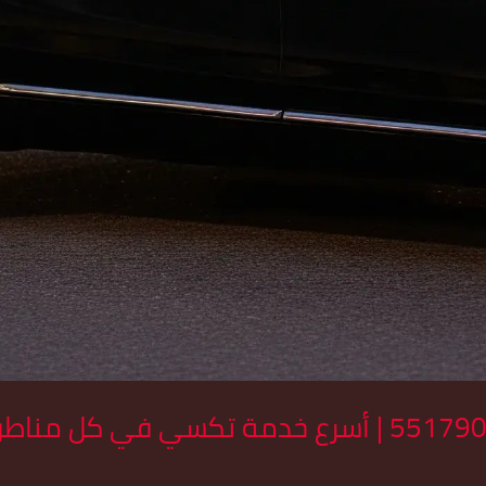
امرني توصيل الكويت 55179079 | أسرع خدمة تكسي 