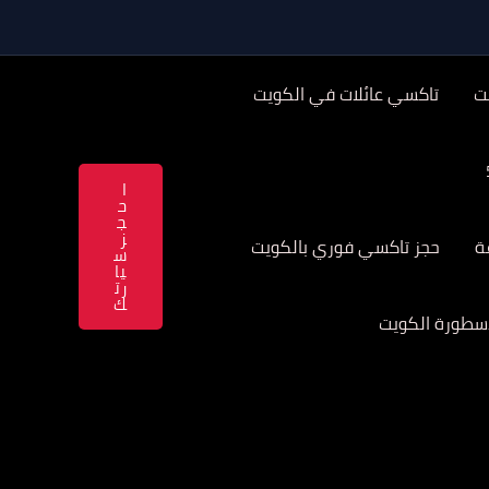
ت
تاكسي عائلات في الكويت
ا
ح
ج
ز
حجز تاكسي فوري بالكويت
س
يا
رت
ك
سطورة الكويت