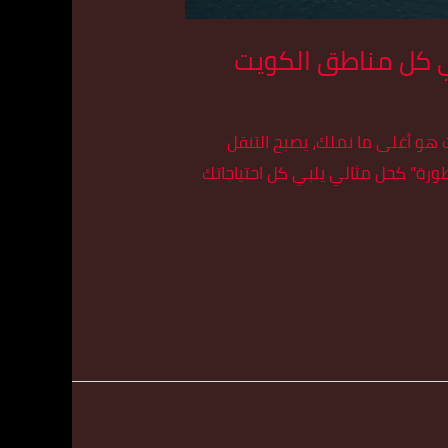
وقت هو أغلى ما نملك، يصبح التنقل
، يبرز تكسي الكويت 24 ساعة من “تاكسي الأسطورة” كحل مثالي يلبي كل احتياجاتك