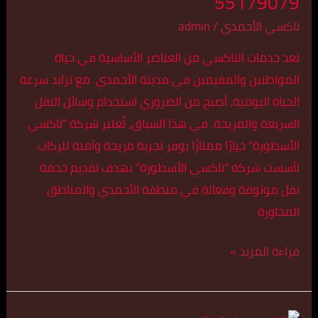
55179079
الأحمدي
اتصل
تاكسي الأحمدي
/
admin
بنا
تعد خدمات التاكسي من العناصر الأساسية في حياة
55179079
المواطنين والمقيمين في مدينة الأحمدي. مع تزايد سرعة
الحياة اليومية، أصبح من الضروري استخدام وسائل النقل
السريعة والمريحة. في هذا السياق، تُعتبر شركة “تاكسي
الأسطورة” خيارًا ممتازًا يوفر تجربة مريحة وآمنة للركاب.
تأسست شركة “تاكسي الأسطورة” بهدف تقديم خدمة
نقل موثوقة وفعالة في منطقة الأحمدي والمناطق
المجاورة
قراءة المزيد »