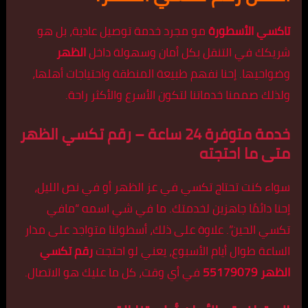
تاكسي الأسطورة
مو مجرد خدمة توصيل عادية، بل هو
شريكك في التنقل بكل أمان وسهولة داخل
الظهر
وضواحيها. إحنا نفهم طبيعة المنطقة واحتياجات أهلها،
ولذلك صممنا خدماتنا لتكون الأسرع والأكثر راحة.
خدمة متوفرة 24 ساعة – رقم تكسي الظهر
متى ما احتجته
سواء كنت تحتاج تكسي في عز الظهر أو في نص الليل،
إحنا دائمًا جاهزين لخدمتك. ما في شي اسمه “مافي
تكسي الحين”. علاوة على ذلك، أسطولنا متواجد على مدار
الساعة طوال أيام الأسبوع، يعني لو احتجت
رقم تكسي
الظهر 55179079
في أي وقت، كل ما عليك هو الاتصال.