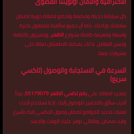
الاحترافية والأمان أولويتنا القصوى
كل سياراتنا حديثة ومكيفة وتخضع لصيانة دورية لضمان
سلامتك وراحتك. كما أن جميع سائقينا يتمتعون بخبرة
واسعة ومعرفة كاملة بشوارع
الظهر
، ويتميزون باللباقة
وحسن التعامل. لذلك، يمكنك الاطمئنان تمامًا على
مشوارك معنا.
السرعة في الاستجابة والوصول (تاكسي
سريع)
بمجرد اتصالك على
رقم تكسي الظهر 55179079
، يبدأ
أقرب سائق بالتجهيز للوصول إليك. إحنا نستخدم أحدث
تقنيات تحديد المواقع لضمان وصول التكسي إليك بأسرع
وقت ممكن، وبالتالي نوفر عليك الوقت والجهد.