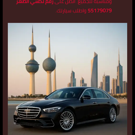
ومناسبة للجميع. اتصل على
رقم تكسي الظهر
55179079
واطلب سيارتك.