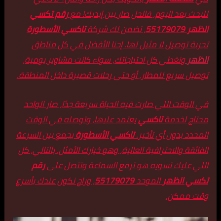
للبحث بعد اليوم، فالحل صار بين إيديك! مع
رقم تكسي
الظهر
55179079
، تضمن لك شركة
تاكسي الأسطورة
تجربة توصيل لا مثيل لها. إحنا الأفضل في كل مناطق
الظهر
ونغطي كل احتياجاتك، سواء كانت مشاوير يومية،
توصيل سريع للمطار، أو حتى رحلات قصيرة داخل المنطقة.
في الوقت اللي صارت فيه الحياة سريعة جدًا، صار الواحد
محتاج لخدمة
تاكسي
يعتمد عليها، وتوصله في الوقت
المحدد بدون أي تأخير.
تاكسي الأسطورة
يجمع بين السرعة
الفائقة والاحترافية العالية، وهو خيارك الأمثل. بالتالي، كل
اللي عليك تسويه هو ترفع السماعة وتتصل على
رقم
تكسي الظهر
الموحد
55179079
، وراح نكون عندك بأسرع
وقت ممكن.