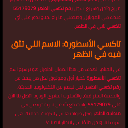
مريح وآمن وسريع. سجل
رقم تكسي الظهر 55179079
عندك في الموبايل، وصدقني ما راح تحتاج تدور على أي
تاكسي
ثاني في
الظهر
.
تاكسي الأسطورة: الاسم اللي تثق
فيه في الظهر
في الختام، الهدف من هذا المقال الطويل هو ترسيخ اسم
تاكسي الأسطورة
كخيار أول وموثوق لكل من يبحث عن
رقم تكسي الظهر
. نحن نجمع بين التكنولوجيا الحديثة،
والخدمة الاحترافية، والأسلوب البشري الودود.
اتصل بنا الآن
على 55179079
واستمتع بأفضل تجربة توصيل في
منطقة الظهر
وكل ضواحيها في الكويت. خدمتك هي
شرف لنا، ونحن دائمًا في انتظار اتصالك!