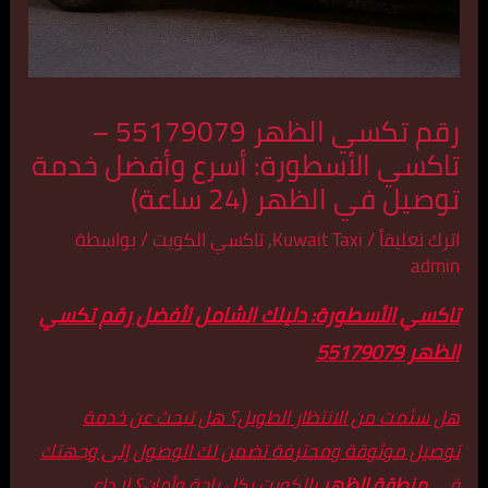
رقم تكسي الظهر 55179079 –
تاكسي الأسطورة: أسرع وأفضل خدمة
توصيل في الظهر (24 ساعة)
اترك تعليقاً
/
Kuwait Taxi
,
تاكسي الكويت
/ بواسطة
admin
تاكسي الأسطورة: دليلك الشامل لأفضل رقم تكسي
الظهر 55179079
هل سئمت من الانتظار الطويل؟ هل تبحث عن خدمة
توصيل موثوقة ومحترفة تضمن لك الوصول إلى وجهتك
في
منطقة الظهر
بالكويت بكل راحة وأمان؟ لا داعي